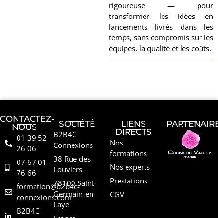
rigoureuse — pour
transformer les idées en
lancements livrés dans les
temps, sans compromis sur les
équipes, la qualité et les coûts.
CONTACTEZ-
SOCIÉTÉ
LIENS
PARTENAIR
NOUS
DIRECTS
B2B4C
01 39 52
Nos
Connexions
26 06
formations
38 Rue des
07 67 01
Nos experts
Louviers
76 66
Prestations
78100 Saint-
formation@b2b4c-
Germain-en-
CGV
connexions.com
Laye
B2B4C